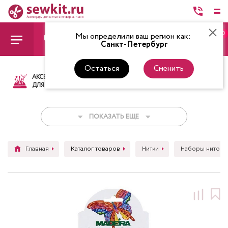
0
Мы определили ваш регион как:
Санкт-Петербург
Остаться
Сменить
АКСЕССУАРЫ
ТКАНИ
НИТКИ
НОЖ
ДЛЯ ШИТЬЯ
ПОКАЗАТЬ ЕЩЕ
Главная
Каталог товаров
Нитки
Наборы ниток д