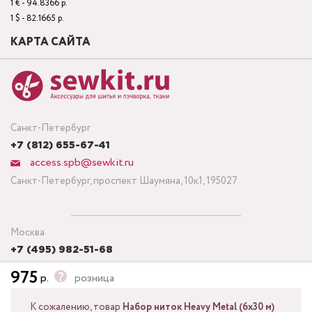
1 € - 94.8366 р.
1 $ - 82.1665 р.
КАРТА САЙТА
Санкт-Петербург
+7 (812) 655-67-41
access.spb@sewkit.ru
Санкт-Петербург, проспект Шаумяна, 10к1, 195027
Москва
+7 (495) 982-51-68
access.msk@sewkit.ru
975
р.
розница
Москва, Кронштадтский бульвар, дом 7, строение 6, офис 143,
125212
К сожалению, товар
Набор ниток Heavy Metal (6х30 м)