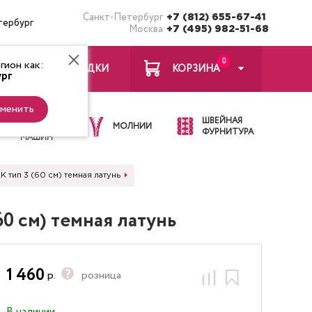
Санкт-Петербург
+7 (812) 655-67-41
тербург
Москва
+7 (495) 982-51-68
0
ион как:
ЗАКЛАДКИ
КОРЗИНА
рг
менить
ИГЛЫ ДЛЯ
ШВЕЙНАЯ
ШВЕЙНЫХ
МОЛНИИ
ФУРНИТУРА
МАШИН
 тип 3 (60 см) темная латунь
0 см) темная латунь
1 460
р.
розница
В наличии