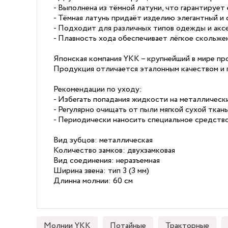
- Выполнена из тёмной латуни, что гарантирует 
- Тёмная латунь придаёт изделию элегантный и 
- Подходит для различных типов одежды и аксе
- Плавность хода обеспечивает лёгкое скольжен
Японская компания YKK – крупнейший в мире пр
Продукция отличается эталонным качеством и 
Рекомендации по уходу:
- Избегать попадания жидкости на металлическ
- Регулярно очищать от пыли мягкой сухой ткан
- Периодически наносить специальное средство
Вид зубцов: металлическая
Количество замков: двухзамковая
Вид соединения: неразъемная
Ширина звена: тип 3 (3 мм)
Длинна молнии: 60 см
Молнии YKK
Потайные
Тракторные