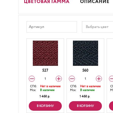
ЦВЕТОВАЯ ГАММА
ОПИСАНИЕ
Выбрать цвет
527
560
СПб:
Нет в наличии
СПб:
Нет в наличии
С
Мск:
В наличии
Мск:
В наличии
М
1 460 р.
1 460 р.
В КОРЗИНУ
В КОРЗИНУ