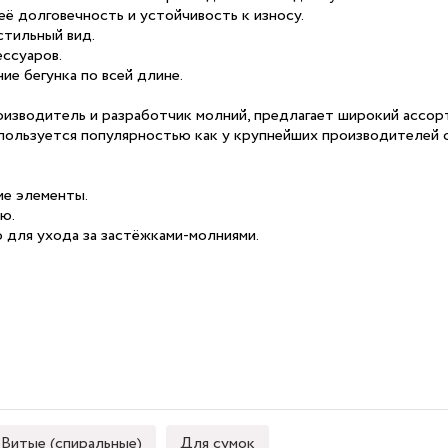
её долговечность и устойчивость к износу.
стильный вид.
ссуаров.
ие бегунка по всей длине.
оизводитель и разработчик молний, предлагает широкий ассорт
пользуется популярностью как у крупнейших производителей о
ие элементы.
ью.
 для ухода за застёжками-молниями.
Витые (спиральные)
Для сумок