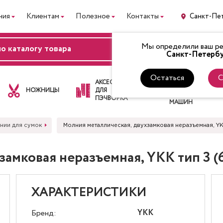
ния
Клиентам
Полезное
Контакты
Санкт-Пе
Мы определили ваш рег
ВХОД
Санкт-Петербу
Остаться
С
ЛАПКИ
АКСЕССУАРЫ
ДЛЯ
НОЖНИЦЫ
ДЛЯ
ШВЕЙНЫХ
ПЭЧВОРКА
МАШИН
нии для сумок
Молния металлическая, двухзамковая неразъемная, YKK
амковая неразъемная, YKK тип 3 (6
ХАРАКТЕРИСТИКИ
YKK
Бренд: