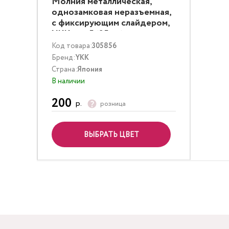
Молния металлическая,
однозамковая неразъемная,
с фиксирующим слайдером,
YKK тип 5 (25 см) темная
латунь
Код товара:
305856
Бренд:
YKK
Страна:
Япония
В наличии
200
р.
розница
ВЫБРАТЬ ЦВЕТ