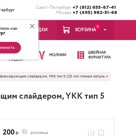
Санкт-Петербург
+7 (812) 655-67-41
тербург
Москва
+7 (495) 982-51-68
0
ион как:
ЗАКЛАДКИ
КОРЗИНА
рг
менить
ИГЛЫ ДЛЯ
ШВЕЙНАЯ
ШВЕЙНЫХ
МОЛНИИ
ФУРНИТУРА
МАШИН
фиксирующим слайдером, YKK тип 5 (25 см) темная латунь
ющим слайдером, YKK тип 5
200
р.
розница