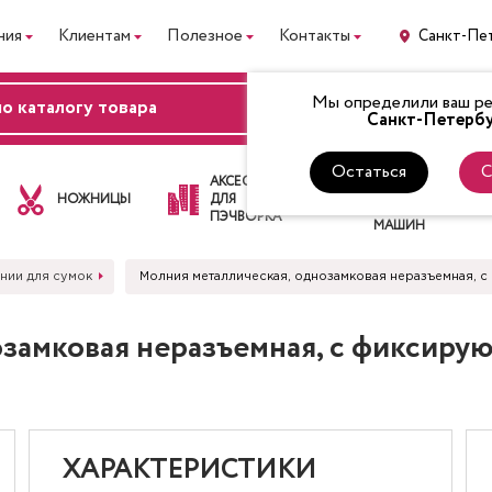
ния
Клиентам
Полезное
Контакты
Санкт-Пе
Мы определили ваш рег
ВХОД
Санкт-Петербу
Остаться
С
ЛАПКИ
АКСЕССУАРЫ
ДЛЯ
НОЖНИЦЫ
ДЛЯ
ШВЕЙНЫХ
ПЭЧВОРКА
МАШИН
нии для сумок
Молния металлическая, однозамковая неразъемная, с 
замковая неразъемная, с фиксиру
ХАРАКТЕРИСТИКИ