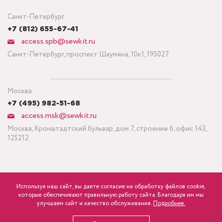
Санкт-Петербург
+7 (812) 655-67-41
access.spb@sewkit.ru
Санкт-Петербург, проспект Шаумяна, 10к1, 195027
Москва
+7 (495) 982-51-68
access.msk@sewkit.ru
Москва, Кронштадтский бульвар, дом 7, строение 6, офис 143,
125212
Используя наш сайт, вы даете согласие на обработку файлов cookie,
ПОДПИСАТЬСЯ НА НОВОСТИ
которые обеспечивают правильную работу сайта. Благодаря им мы
320
р.
розница
улучшаем сайт и качество обслуживания.
Подробнее.
Политика конфиденциальности