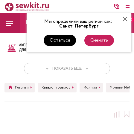
0
Мы определили ваш регион как:
Санкт-Петербург
Остаться
Сменить
АКСЕССУАРЫ
ТКАНИ
НИТКИ
НОЖ
ДЛЯ ШИТЬЯ
ПОКАЗАТЬ ЕЩЕ
Главная
Каталог товаров
Молнии
Молнии Metal