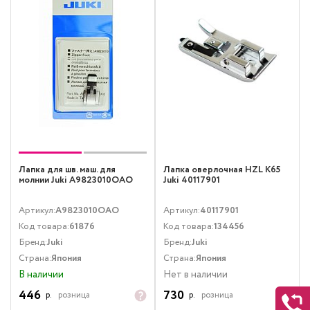
Лапка для шв. маш. для
Лапка оверлочная HZL K65
молнии Juki A9823010OAO
Juki 40117901
Артикул:
A9823010OAO
Артикул:
40117901
Код товара:
61876
Код товара:
134456
Бренд:
Juki
Бренд:
Juki
Страна:
Япония
Страна:
Япония
В наличии
Нет в наличии
446
730
р.
розница
р.
розница