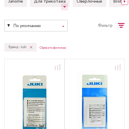
Janome
Для трикотажа
Оверлочные
Brother
Фильтр
По умолчанию
Бренд - Juki
Сбросить фильтры