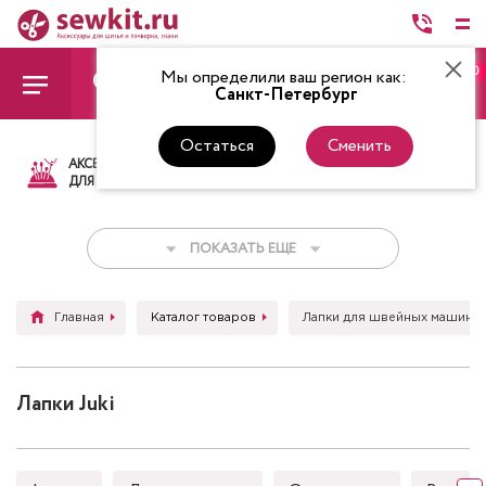
0
Мы определили ваш регион как:
Санкт-Петербург
Остаться
Сменить
АКСЕССУАРЫ
ТКАНИ
НИТКИ
НОЖ
ДЛЯ ШИТЬЯ
ПОКАЗАТЬ ЕЩЕ
Главная
Каталог товаров
Лапки для швейных машин
Лапки Juki