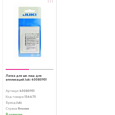
Лапка для шв. маш. для
аппликаций Juki 40080951
Артикул:
40080951
Код товара:
134475
Бренд:
Juki
Страна:
Япония
В наличии