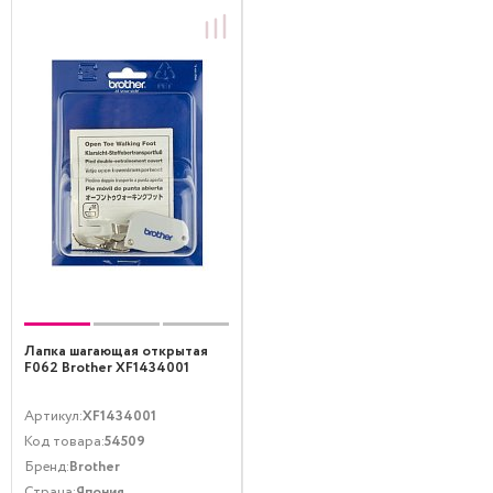
Лапка шагающая открытая
F062 Brother XF1434001
Артикул:
XF1434001
Код товара:
54509
Бренд:
Brother
Страна:
Япония