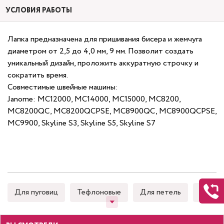
УСЛОВИЯ РАБОТЫ
Лапка предназначена для пришивания бисера и жемчуга
диаметром от 2,5 до 4,0 мм, 9 мм. Позволит создать
уникальный дизайн, проложить аккуратную строчку и
сократить время.
Совместимые швейные машины:
Janome: MC12000, MC14000, MC15000, MC8200,
MC8200QC, MC8200QCPSE, MC8900QC, MC8900QCPSE,
MC9900, Skyline S3, Skyline S5, Skyline S7
Для пуговиц
Тефлоновые
Для петель
Для к