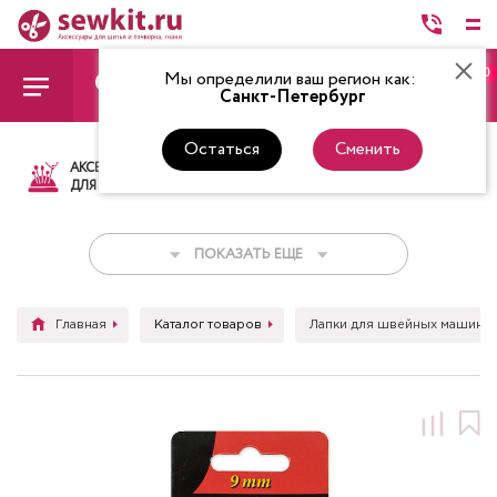
0
Мы определили ваш регион как:
Санкт-Петербург
Остаться
Сменить
АКСЕССУАРЫ
ТКАНИ
НИТКИ
НОЖ
ДЛЯ ШИТЬЯ
ПОКАЗАТЬ ЕЩЕ
Главная
Каталог товаров
Лапки для швейных машин