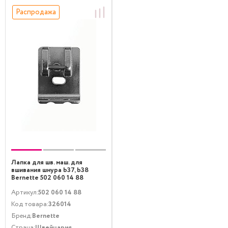
Распродажа
Лапка для шв. маш. для
вшивания шнура b37, b38
Bernette 502 060 14 88
Артикул:
502 060 14 88
Код товара:
326014
Бренд:
Bernette
Страна:
Швейцария