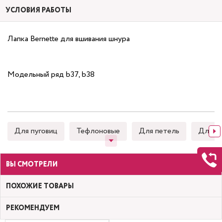
УСЛОВИЯ РАБОТЫ
Лапка Bernette для вшивания шнура
Модельный ряд b37, b38
Для пуговиц
Тефлоновые
Для петель
Для к
ВЫ СМОТРЕЛИ
ПОХОЖИЕ ТОВАРЫ
РЕКОМЕНДУЕМ