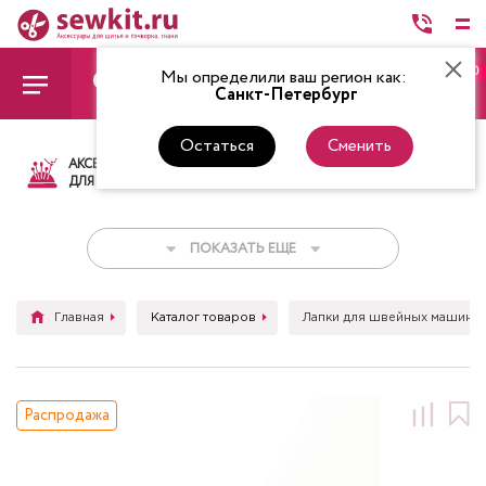
0
Мы определили ваш регион как:
Санкт-Петербург
Остаться
Сменить
АКСЕССУАРЫ
ТКАНИ
НИТКИ
НОЖ
ДЛЯ ШИТЬЯ
ПОКАЗАТЬ ЕЩЕ
Главная
Каталог товаров
Лапки для швейных машин
Распродажа