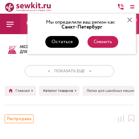
0
Мы определили ваш регион как:
Санкт-Петербург
Остаться
Сменить
АКСЕССУАРЫ
ТКАНИ
НИТКИ
НОЖ
ДЛЯ ШИТЬЯ
ПОКАЗАТЬ ЕЩЕ
Главная
Каталог товаров
Лапки для швейных машин
Распродажа