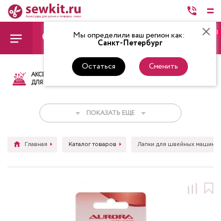
0
Мы определили ваш регион как:
Санкт-Петербург
Остаться
Сменить
АКСЕССУАРЫ
ТКАНИ
НИТКИ
НОЖ
ДЛЯ ШИТЬЯ
ПОКАЗАТЬ ЕЩЕ
Главная
Каталог товаров
Лапки для швейных машин