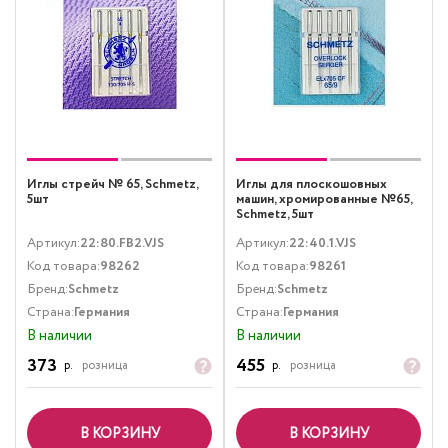
Иглы стрейч № 65, Schmetz,
Иглы для плоскошовных
5шт
машин, хромированные №65,
Schmetz, 5шт
Артикул:
22:80.FB2.VJS
Артикул:
22:40.1.VJS
Код товара:
98262
Код товара:
98261
Бренд:
Schmetz
Бренд:
Schmetz
Страна:
Германия
Страна:
Германия
В наличии
В наличии
373
455
р.
розница
р.
розница
В КОРЗИНУ
В КОРЗИНУ