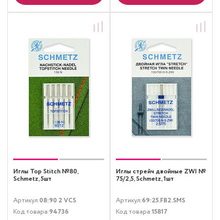
Иглы Top Stitch №80,
Иглы стрейч двойные ZWI №
Schmetz, 5шт
75/2,5, Schmetz, 1шт
Артикул:
08:90 2 VCS
Артикул:
69:25.FB2.SMS
Код товара:
94736
Код товара:
15817