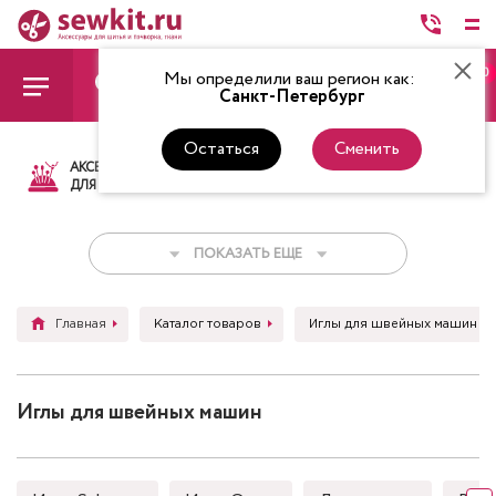
0
Мы определили ваш регион как:
Санкт-Петербург
Остаться
Сменить
АКСЕССУАРЫ
ТКАНИ
НИТКИ
НОЖ
ДЛЯ ШИТЬЯ
ПОКАЗАТЬ ЕЩЕ
Главная
Каталог товаров
Иглы для швейных машин
Иглы для швейных машин