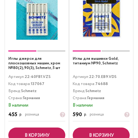
Иглы джерси для
Иглы для вышивки Gold,
плоскошовных машин, хром
титаниум №90, Schmetz
№80(2),90(3), Schmetz, 5 шт
Артикул:
22:40FB1.VZS
Артикул:
22:70.EB9.VDS
Код товара:
137067
Код товара:
74688
Бренд:
Schmetz
Бренд:
Schmetz
Страна:
Германия
Страна:
Германия
В наличии
В наличии
455
590
р.
розница
р.
розница
В КОРЗИНУ
В КОРЗИНУ