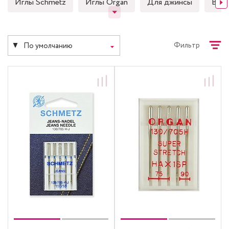
Иглы Schmetz
Иглы Organ
Для джинсы
Выш
Фильтр
По умолчанию