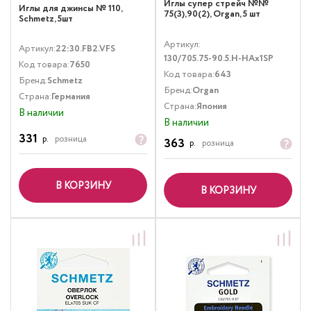
Иглы супер cтрейч №№
Иглы для джинсы № 110,
75(3),90(2), Organ, 5 шт
Schmetz, 5шт
Артикул:
Артикул:
22:30.FB2.VFS
130/705.75-90.5.H-HAx1SP
Код товара:
7650
Код товара:
643
Бренд:
Schmetz
Бренд:
Organ
Страна:
Германия
Страна:
Япония
В наличии
В наличии
331
р.
розница
363
р.
розница
В КОРЗИНУ
В КОРЗИНУ