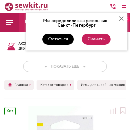
0
Мы определили ваш регион как:
Санкт-Петербург
Остаться
Сменить
АКСЕССУАРЫ
ТКАНИ
НИТКИ
НОЖ
ДЛЯ ШИТЬЯ
ПОКАЗАТЬ ЕЩЕ
Главная
Каталог товаров
Иглы для швейных машин
Хит