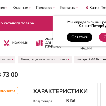
ния
Клиентам
Полезное
Контакты
Санкт-Пе
Мы определили ваш рег
ВХОД
Санкт-Петербу
Остаться
С
ЛАПКИ
АКСЕССУАРЫ
ДЛЯ
НОЖНИЦЫ
ДЛЯ
ШВЕЙНЫХ
ПЭЧВОРКА
МАШИН
х машин
Лапки для декоративных строчек
Аппарат №83 Bernin
 73 00
спродажа
ХАРАКТЕРИСТИКИ
Код товара:
19136