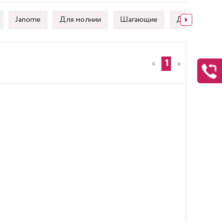
Janome
Для молнии
Шагающие
Для стежки
1