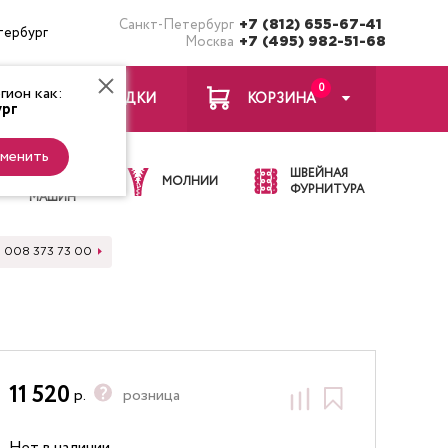
Санкт-Петербург
+7 (812) 655-67-41
тербург
Москва
+7 (495) 982-51-68
0
ион как:
ЗАКЛАДКИ
КОРЗИНА
рг
менить
ИГЛЫ ДЛЯ
ШВЕЙНАЯ
ШВЕЙНЫХ
МОЛНИИ
ФУРНИТУРА
МАШИН
a 008 373 73 00
11 520
р.
розница
Нет в наличии