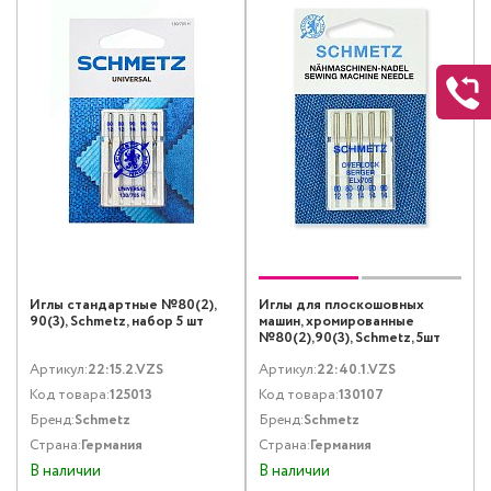
Иглы стандартные №80(2),
Иглы для плоскошовных
90(3), Schmetz, набор 5 шт
машин, хромированные
№80(2),90(3), Schmetz, 5шт
Артикул:
22:15.2.VZS
Артикул:
22:40.1.VZS
Код товара:
125013
Код товара:
130107
Бренд:
Schmetz
Бренд:
Schmetz
Страна:
Германия
Страна:
Германия
В наличии
В наличии