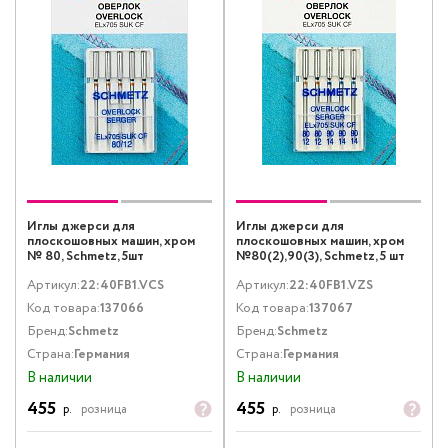
Иглы джерси для
Иглы джерси для
плоскошовных машин, хром
плоскошовных машин, хром
№ 80, Schmetz, 5шт
№80(2),90(3), Schmetz, 5 шт
Артикул:
22:40FB1.VCS
Артикул:
22:40FB1.VZS
Код товара:
137066
Код товара:
137067
Бренд:
Schmetz
Бренд:
Schmetz
Страна:
Германия
Страна:
Германия
В наличии
В наличии
455
455
р.
розница
р.
розница