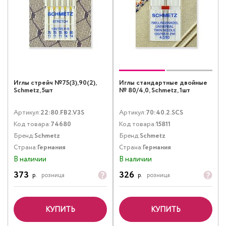
Иглы стрейч №75(3),90(2),
Иглы стандартные двойные
Schmetz, 5шт
№ 80/4,0, Schmetz, 1шт
Артикул:
22:80.FB2.V3S
Артикул:
70:40.2.SCS
Код товара:
74680
Код товара:
15811
Бренд:
Schmetz
Бренд:
Schmetz
Страна:
Германия
Страна:
Германия
В наличии
В наличии
373
326
р.
розница
р.
розница
КУПИТЬ
КУПИТЬ