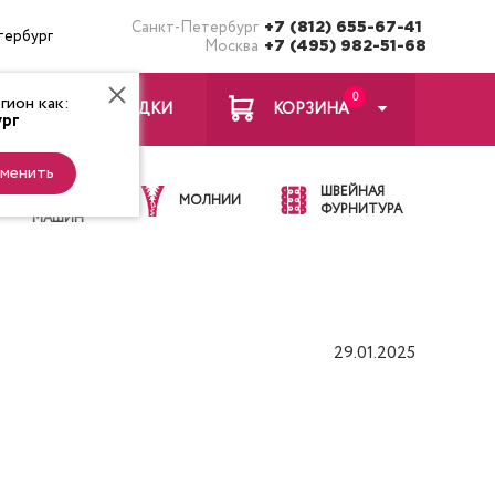
Санкт-Петербург
+7 (812) 655-67-41
тербург
Москва
+7 (495) 982-51-68
0
ион как:
ЗАКЛАДКИ
КОРЗИНА
рг
менить
ИГЛЫ ДЛЯ
ШВЕЙНАЯ
ШВЕЙНЫХ
МОЛНИИ
ФУРНИТУРА
МАШИН
29.01.2025