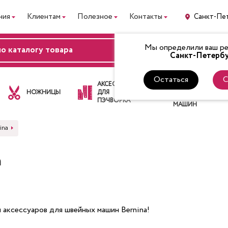
ния
Клиентам
Полезное
Контакты
Санкт-Пе
Мы определили ваш рег
ВХОД
Санкт-Петербу
Остаться
С
ЛАПКИ
АКСЕССУАРЫ
ДЛЯ
НОЖНИЦЫ
ДЛЯ
ШВЕЙНЫХ
ПЭЧВОРКА
МАШИН
ina
a
 аксессуаров для швейных машин Bernina!