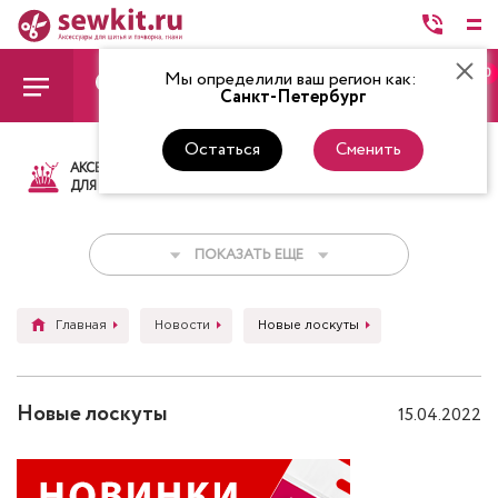
0
Мы определили ваш регион как:
Санкт-Петербург
Остаться
Сменить
АКСЕССУАРЫ
ТКАНИ
НИТКИ
НОЖ
ДЛЯ ШИТЬЯ
ПОКАЗАТЬ ЕЩЕ
Главная
Новости
Новые лоскуты
Новые лоскуты
15.04.2022