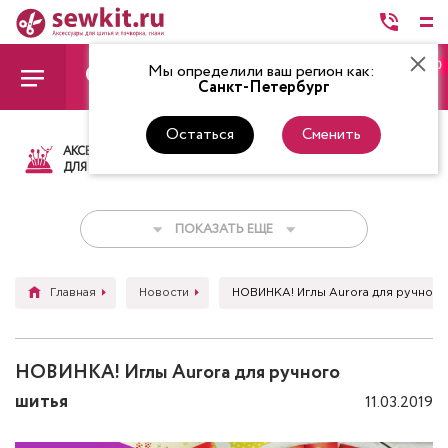
0
Мы определили ваш регион как:
Санкт-Петербург
Остаться
Сменить
АКСЕССУАРЫ
ТКАНИ
НИТКИ
НОЖ
ДЛЯ ШИТЬЯ
ПОКАЗАТЬ ЕЩЕ
Главная
Новости
НОВИНКА! Иглы Aurora для ручного
НОВИНКА! Иглы Aurora для ручного
шитья
11.03.2019