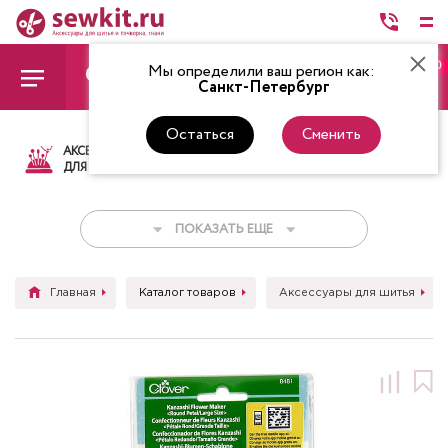
0
Мы определили ваш регион как:
Санкт-Петербург
Остаться
Сменить
АКСЕССУАРЫ
ТКАНИ
НИТКИ
НОЖ
ДЛЯ ШИТЬЯ
ПОКАЗАТЬ ЕЩЕ
Главная
Каталог товаров
Аксессуары для шитья