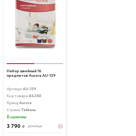
Набор швейный 16
предметов Aurora AU-139
Артикул:
AU-139
Код товара:
84280
Бренд:
Aurora
Страна:
Тайвань
В наличии
3 790
р.
розница