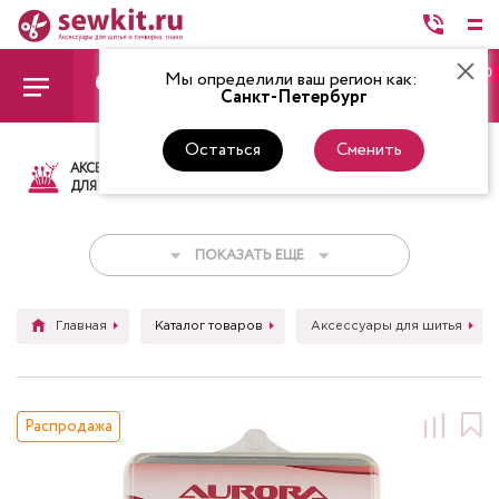
0
Мы определили ваш регион как:
Санкт-Петербург
Остаться
Сменить
АКСЕССУАРЫ
ТКАНИ
НИТКИ
НОЖ
ДЛЯ ШИТЬЯ
ПОКАЗАТЬ ЕЩЕ
Главная
Каталог товаров
Аксессуары для шитья
Распродажа