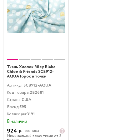
Ткань Хлопок Riley Blake
Chloe & Friends SC8912-
AQUA Горох и точки
Металлик Белый Золото
Артикул:
SC8912-AQUA
Код товара:
282681
Страна:
США
Бренд:
595
Коллекция:
3191
В наличии
924
р.
розница
Минимальный заказ ткани от 3
метров