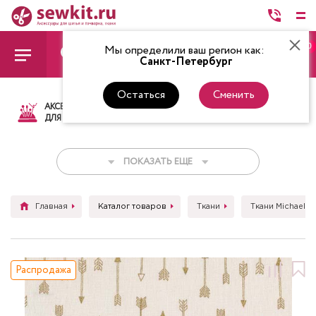
0
Мы определили ваш регион как:
Санкт-Петербург
Остаться
Сменить
АКСЕССУАРЫ
ТКАНИ
НИТКИ
НОЖ
ДЛЯ ШИТЬЯ
ПОКАЗАТЬ ЕЩЕ
Главная
Каталог товаров
Ткани
Ткани Michael Mi
Распродажа