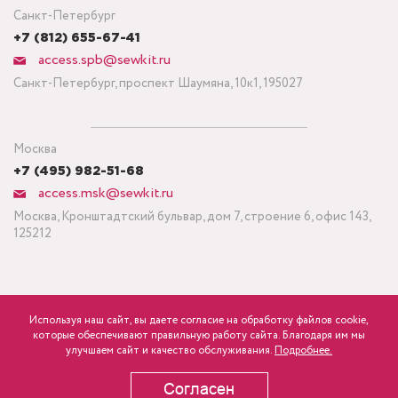
Санкт-Петербург
+7 (812) 655-67-41
access.spb@sewkit.ru
Санкт-Петербург, проспект Шаумяна, 10к1, 195027
Москва
+7 (495) 982-51-68
access.msk@sewkit.ru
Москва, Кронштадтский бульвар, дом 7, строение 6, офис 143,
125212
Используя наш сайт, вы даете согласие на обработку файлов cookie,
ПОДПИСАТЬСЯ НА НОВОСТИ
которые обеспечивают правильную работу сайта. Благодаря им мы
840
Минимальный заказ ткани от 3 метров
р.
розница
улучшаем сайт и качество обслуживания.
Подробнее.
Политика конфиденциальности
Согласен
В КОРЗИНУ