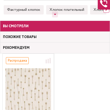
Фактурный хлопок
Хлопок плательный
Хлопок 
ВЫ СМОТРЕЛИ
ПОХОЖИЕ ТОВАРЫ
РЕКОМЕНДУЕМ
Распродажа