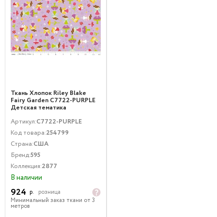
Ткань Хлопок Riley Blake
Fairy Garden C7722-PURPLE
Детская тематика
Сиреневый
Артикул:
C7722-PURPLE
Код товара:
254799
Страна:
США
Бренд:
595
Коллекция:
2877
В наличии
924
р.
розница
Минимальный заказ ткани от 3
метров