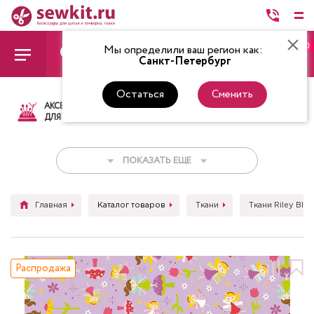
0
Мы определили ваш регион как:
Санкт-Петербург
Остаться
Сменить
АКСЕССУАРЫ
ТКАНИ
НИТКИ
НОЖ
ДЛЯ ШИТЬЯ
ПОКАЗАТЬ ЕЩЕ
Главная
Каталог товаров
Ткани
Ткани Riley Blak
Распродажа