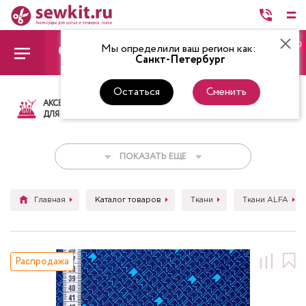
0
Мы определили ваш регион как:
Санкт-Петербург
Остаться
Сменить
АКСЕССУАРЫ
ТКАНИ
НИТКИ
НОЖ
ДЛЯ ШИТЬЯ
ПОКАЗАТЬ ЕЩЕ
Главная
Каталог товаров
Ткани
Ткани ALFA
Распродажа