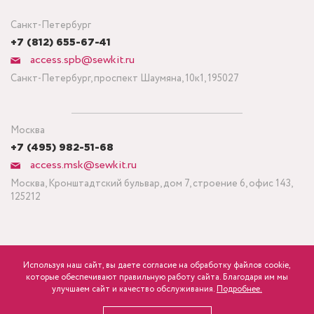
Санкт-Петербург
+7 (812) 655-67-41
access.spb@sewkit.ru
Санкт-Петербург, проспект Шаумяна, 10к1, 195027
Москва
+7 (495) 982-51-68
access.msk@sewkit.ru
Москва, Кронштадтский бульвар, дом 7, строение 6, офис 143,
125212
Используя наш сайт, вы даете согласие на обработку файлов cookie,
ПОДПИСАТЬСЯ НА НОВОСТИ
которые обеспечивают правильную работу сайта. Благодаря им мы
600
Минимальный заказ ткани от 3 метров
р.
розница
улучшаем сайт и качество обслуживания.
Подробнее.
Политика конфиденциальности