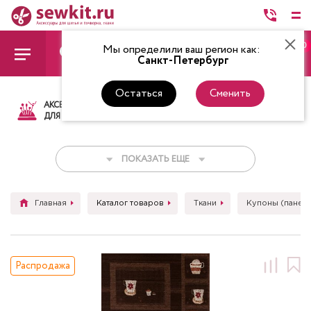
0
Мы определили ваш регион как:
Санкт-Петербург
Остаться
Сменить
АКСЕССУАРЫ
ТКАНИ
НИТКИ
НОЖ
ДЛЯ ШИТЬЯ
ПОКАЗАТЬ ЕЩЕ
Главная
Каталог товаров
Ткани
Купоны (панел
Распродажа