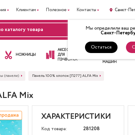
ния
Клиентам
Полезное
Контакты
Санкт-Пе
Мы определили ваш рег
ВХОД
Санкт-Петербу
Остаться
С
ЛАПКИ
АКСЕССУАРЫ
ДЛЯ
НОЖНИЦЫ
ДЛЯ
ШВЕЙНЫХ
ПЭЧВОРКА
МАШИН
ы (панели)
Панель 100% хлопок [П277] ALFA Mix
ALFA Mix
продажа
ХАРАКТЕРИСТИКИ
Код товара:
281208