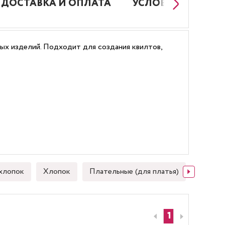
ДОСТАВКА И ОПЛАТА
УСЛОВИЯ РАБОТЫ
вых изделий. Подходит для создания квилтов,
хлопок
Хлопок
Плательные (для платья)
Японск
1