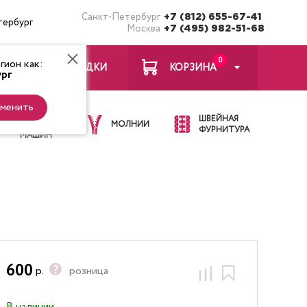
Санкт-Петербург
+7 (812) 655-67-41
тербург
Москва
+7 (495) 982-51-68
0
ион как:
ЗАКЛАДКИ
КОРЗИНА
рг
менить
ИГЛЫ ДЛЯ
ШВЕЙНАЯ
ШВЕЙНЫХ
МОЛНИИ
ФУРНИТУРА
МАШИН
600
р.
розница
В наличии