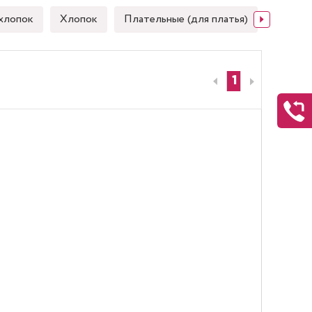
хлопок
Хлопок
Плательные (для платья)
Японск
1