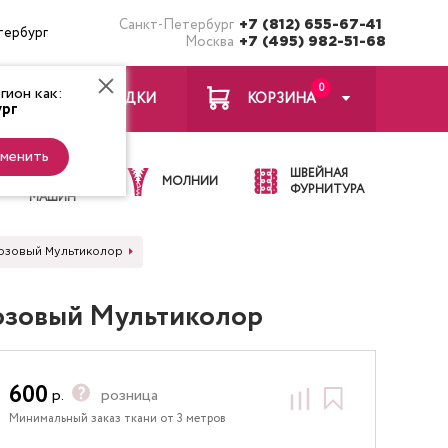
Санкт-Петербург
+7 (812) 655-67-41
тербург
Москва
+7 (495) 982-51-68
0
ион как:
ЗАКЛАДКИ
КОРЗИНА
рг
менить
ИГЛЫ ДЛЯ
ШВЕЙНАЯ
ШВЕЙНЫХ
МОЛНИИ
ФУРНИТУРА
МАШИН
Розовый Мультиколор
Розовый Мультиколор
600
р.
розница
Минимальный заказ ткани от 3 метров