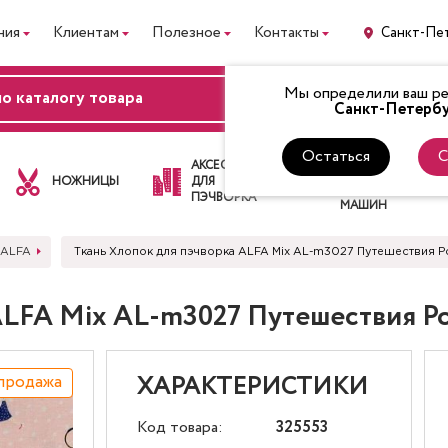
ния
Клиентам
Полезное
Контакты
Санкт-Пе
Мы определили ваш рег
ВХОД
Санкт-Петербу
Остаться
С
ЛАПКИ
АКСЕССУАРЫ
ДЛЯ
НОЖНИЦЫ
ДЛЯ
ШВЕЙНЫХ
ПЭЧВОРКА
МАШИН
 ALFA
Ткань Хлопок для пэчворка ALFA Mix AL-m3027 Путешествия 
 ALFA Mix AL-m3027 Путешествия 
продажа
ХАРАКТЕРИСТИКИ
Код товара:
325553