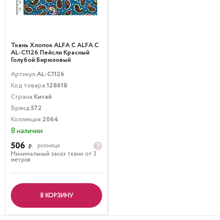
Ткань Хлопок ALFA C ALFA C
AL-C1126 Пейсли Красный
Голубой Бирюзовый
Артикул:
AL-C1126
Код товара:
128618
Страна:
Китай
Бренд:
572
Коллекция:
2064
В наличии
506
р.
розница
Минимальный заказ ткани от 3
метров
В КОРЗИНУ