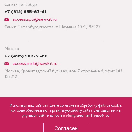
Санкт-Петербург
+7 (812) 655-67-41
access.spb@sewkit.ru
Санкт-Петербург, проспект Шаумяна, 10к1, 195027
Москва
+7 (495) 982-51-68
access.msk@sewkit.ru
Москва, Кронштадтский бульвар, дом 7, строение 6, офис 143,
125212
Используя наш сайт, вы даете согласие на обработку файлов cookie,
ПОДПИСАТЬСЯ НА НОВОСТИ
которые обеспечивают правильную работу сайта. Благодаря им мы
460
Минимальный заказ ткани от 3 метров
р.
розница
улучшаем сайт и качество обслуживания.
Подробнее.
Политика конфиденциальности
Согласен
В КОРЗИНУ
Copyright © 1995-2026 SEWKIT.RU