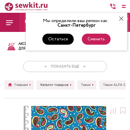
0
Мы определили ваш регион как:
Санкт-Петербург
Остаться
Сменить
АКСЕССУАРЫ
ТКАНИ
НИТКИ
НОЖ
ДЛЯ ШИТЬЯ
ПОКАЗАТЬ ЕЩЕ
Главная
Каталог товаров
Ткани
Ткани ALFA C