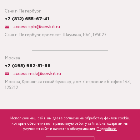
Санкт-Петербург
+7 (812) 655-67-41
access.spb@sewkit.ru
Санкт-Петербург, проспект Шаумяна, 10к1, 195027
Москва
+7 (495) 982-51-68
access.msk@sewkit.ru
Москва, Кронштадтский бульвар, дом 7, строение 6, офис 143,
125212
Используя наш сайт, вы даете согласие на обработку файлов cookie,
ПОДПИСАТЬСЯ НА НОВОСТИ
которые обеспечивают правильную работу сайта. Благодаря им мы
600
Минимальный заказ ткани от 3 метров
р.
розница
улучшаем сайт и качество обслуживания.
Подробнее.
Политика конфиденциальности