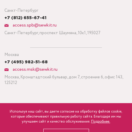
Санкт-Петербург
+7 (812) 655-67-41
access.spb@sewkit.ru
Санкт-Петербург, проспект Шаумяна, 10к1, 195027
Москва
+7 (495) 982-51-68
access.msk@sewkit.ru
Москва, Кронштадтский бульвар, дом 7, строение 6, офис 143,
125212
Используя наш сайт, вы даете согласие на обработку файлов cookie,
ПОДПИСАТЬСЯ НА НОВОСТИ
которые обеспечивают правильную работу сайта. Благодаря им мы
600
Минимальный заказ ткани от 3 метров
р.
розница
улучшаем сайт и качество обслуживания.
Подробнее.
Политика конфиденциальности