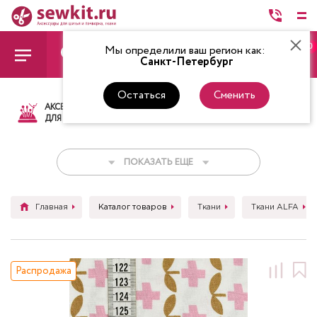
0
Мы определили ваш регион как:
Санкт-Петербург
Остаться
Сменить
АКСЕССУАРЫ
ТКАНИ
НИТКИ
НОЖ
ДЛЯ ШИТЬЯ
ПОКАЗАТЬ ЕЩЕ
Главная
Каталог товаров
Ткани
Ткани ALFA
Распродажа