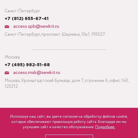
Санкт-Петербург
+7 (812) 655-67-41
access.spb@sewkit.ru
Санкт-Петербург, проспект Шаумяна, 10к1, 195027
Москва
+7 (495) 982-51-68
access.msk@sewkit.ru
Москва, Кронштадтский бульвар, дом 7, строение 6, офис 143,
125212
Используя наш сайт, вы даете согласие на обработку файлов cookie,
ПОДПИСАТЬСЯ НА НОВОСТИ
которые обеспечивают правильную работу сайта. Благодаря им мы
600
Минимальный заказ ткани от 3 метров
р.
розница
улучшаем сайт и качество обслуживания.
Подробнее.
Политика конфиденциальности