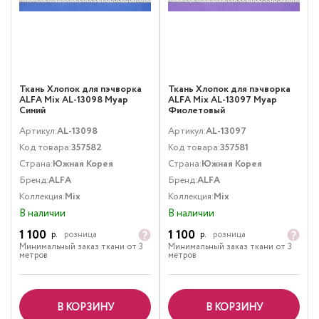
Ткань Хлопок для пэчворка
Ткань Хлопок для пэчворка
ALFA Mix AL-13098 Муар
ALFA Mix AL-13097 Муар
Синий
Фиолетовый
Артикул:
AL-13098
Артикул:
AL-13097
Код товара:
357582
Код товара:
357581
Страна:
Южная Корея
Страна:
Южная Корея
Бренд:
ALFA
Бренд:
ALFA
Коллекция:
Mix
Коллекция:
Mix
В наличии
В наличии
1 100
1 100
р.
розница
р.
розница
Минимальный заказ ткани от 3
Минимальный заказ ткани от 3
метров
метров
В КОРЗИНУ
В КОРЗИНУ