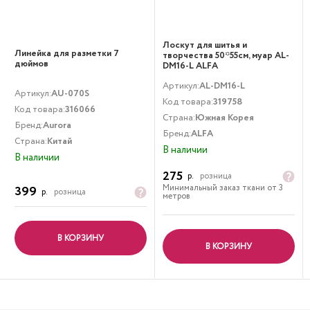
Лоскут для шитья и
Линейка для разметки 7
творчества 50*55см, муар AL-
дюймов
DM16-L ALFA
Артикул:
AL-DM16-L
Артикул:
AU-070S
Код товара:
319758
Код товара:
316066
Страна:
Южная Корея
Бренд:
Aurora
Бренд:
ALFA
Страна:
Китай
В наличии
В наличии
275
р.
розница
Минимальный заказ ткани от 3
399
р.
розница
метров
В КОРЗИНУ
В КОРЗИНУ