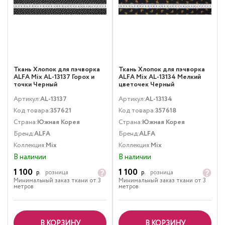
Ткань Хлопок для пэчворка
Ткань Хлопок для пэчворка
ALFA Mix AL-13137 Горох и
ALFA Mix AL-13134 Мелкий
точки Черный
цветочек Черный
Артикул:
AL-13137
Артикул:
AL-13134
Код товара:
357621
Код товара:
357618
Страна:
Южная Корея
Страна:
Южная Корея
Бренд:
ALFA
Бренд:
ALFA
Коллекция:
Mix
Коллекция:
Mix
В наличии
В наличии
1 100
1 100
р.
розница
р.
розница
Минимальный заказ ткани от 3
Минимальный заказ ткани от 3
метров
метров
В КОРЗИНУ
В КОРЗИНУ