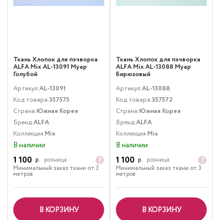
Ткань Хлопок для пэчворка
Ткань Хлопок для пэчворка
ALFA Mix AL-13091 Муар
ALFA Mix AL-13088 Муар
Голубой
Бирюзовый
Артикул:
AL-13091
Артикул:
AL-13088
Код товара:
357575
Код товара:
357572
Страна:
Южная Корея
Страна:
Южная Корея
Бренд:
ALFA
Бренд:
ALFA
Коллекция:
Mix
Коллекция:
Mix
В наличии
В наличии
1 100
1 100
р.
розница
р.
розница
Минимальный заказ ткани от 3
Минимальный заказ ткани от 3
метров
метров
В КОРЗИНУ
В КОРЗИНУ