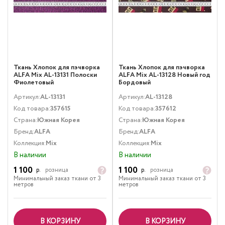
Ткань Хлопок для пэчворка
Ткань Хлопок для пэчворка
ALFA Mix AL-13131 Полоски
ALFA Mix AL-13128 Новый год
Фиолетовый
Бордовый
Артикул:
AL-13131
Артикул:
AL-13128
Код товара:
357615
Код товара:
357612
Страна:
Южная Корея
Страна:
Южная Корея
Бренд:
ALFA
Бренд:
ALFA
Коллекция:
Mix
Коллекция:
Mix
В наличии
В наличии
1 100
1 100
р.
розница
р.
розница
Минимальный заказ ткани от 3
Минимальный заказ ткани от 3
метров
метров
В КОРЗИНУ
В КОРЗИНУ