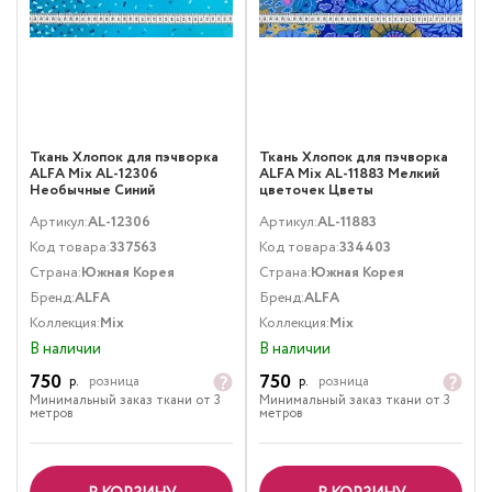
Ткань Хлопок для пэчворка
Ткань Хлопок для пэчворка
ALFA Mix AL-12306
ALFA Mix AL-11883 Мелкий
Необычные Синий
цветочек Цветы
Мультиколор
Артикул:
AL-12306
Артикул:
AL-11883
Код товара:
337563
Код товара:
334403
Страна:
Южная Корея
Страна:
Южная Корея
Бренд:
ALFA
Бренд:
ALFA
Коллекция:
Mix
Коллекция:
Mix
В наличии
В наличии
750
750
р.
розница
р.
розница
Минимальный заказ ткани от 3
Минимальный заказ ткани от 3
метров
метров