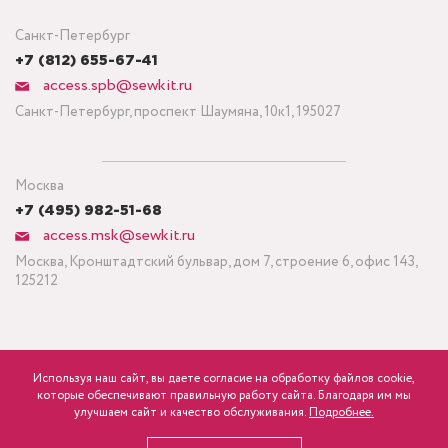
Санкт-Петербург
+7 (812) 655-67-41
access.spb@sewkit.ru
Санкт-Петербург, проспект Шаумяна, 10к1, 195027
Москва
+7 (495) 982-51-68
access.msk@sewkit.ru
Москва, Кронштадтский бульвар, дом 7, строение 6, офис 143,
125212
Используя наш сайт, вы даете согласие на обработку файлов cookie,
ПОДПИСАТЬСЯ НА НОВОСТИ
которые обеспечивают правильную работу сайта. Благодаря им мы
600
Минимальный заказ ткани от 3 метров
р.
розница
улучшаем сайт и качество обслуживания.
Подробнее.
Политика конфиденциальности