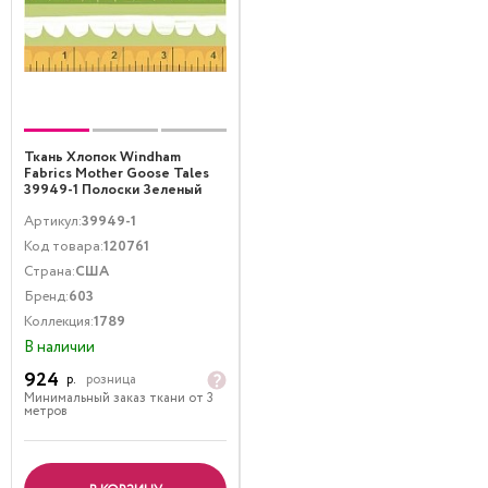
Ткань Хлопок Windham
Fabrics Mother Goose Tales
39949-1 Полоски Зеленый
Артикул:
39949-1
Код товара:
120761
Страна:
США
Бренд:
603
Коллекция:
1789
В наличии
924
р.
розница
Минимальный заказ ткани от 3
метров