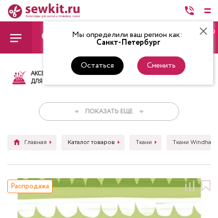
0
Мы определили ваш регион как:
Санкт-Петербург
Остаться
Сменить
АКСЕССУАРЫ
ТКАНИ
НИТКИ
НОЖ
ДЛЯ ШИТЬЯ
ПОКАЗАТЬ ЕЩЕ
Главная
Каталог товаров
Ткани
Ткани Windham 
Распродажа