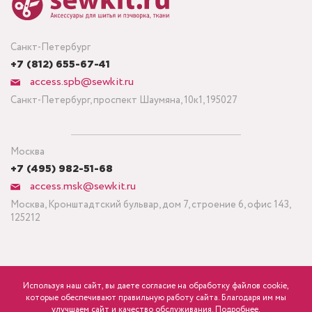
Санкт-Петербург
+7 (812) 655-67-41
access.spb@sewkit.ru
Санкт-Петербург, проспект Шаумяна, 10к1, 195027
Москва
+7 (495) 982-51-68
access.msk@sewkit.ru
Москва, Кронштадтский бульвар, дом 7, строение 6, офис 143,
125212
Используя наш сайт, вы даете согласие на обработку файлов cookie,
ПОДПИСАТЬСЯ НА НОВОСТИ
которые обеспечивают правильную работу сайта. Благодаря им мы
840
Минимальный заказ ткани от 3 метров
р.
розница
улучшаем сайт и качество обслуживания.
Подробнее.