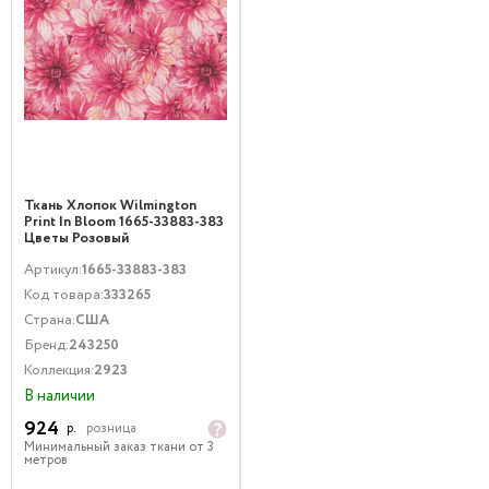
Ткань Хлопок Wilmington
Print In Bloom 1665-33883-383
Цветы Розовый
Артикул:
1665-33883-383
Код товара:
333265
Страна:
США
Бренд:
243250
Коллекция:
2923
В наличии
924
р.
розница
Минимальный заказ ткани от 3
метров