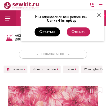
0
Мы определили ваш регион как:
Санкт-Петербург
Остаться
Сменить
АКСЕССУАРЫ
ТКАНИ
НИТКИ
НОЖ
ДЛЯ ШИТЬЯ
ПОКАЗАТЬ ЕЩЕ
Главная
Каталог товаров
Ткани
Wilmington Prin