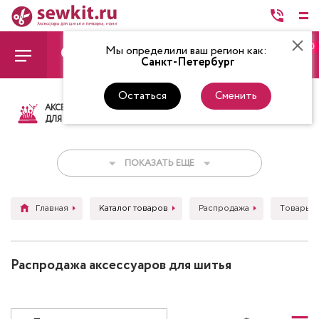
0
Мы определили ваш регион как:
Санкт-Петербург
Остаться
Сменить
АКСЕССУАРЫ
ТКАНИ
НИТКИ
НОЖ
ДЛЯ ШИТЬЯ
ПОКАЗАТЬ ЕЩЕ
Главная
Каталог товаров
Распродажа
Товары д
Распродажа аксессуаров для шитья