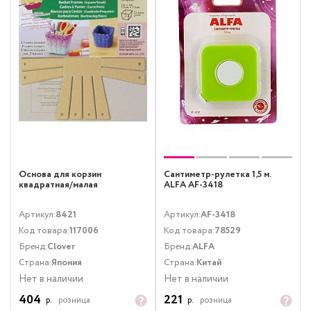
Основа для корзин
Сантиметр-рулетка 1,5 м.
квадратная/малая
ALFA AF-3418
Артикул:
8421
Артикул:
AF-3418
Код товара:
117006
Код товара:
78529
Бренд:
Clover
Бренд:
ALFA
Страна:
Япония
Страна:
Китай
Нет в наличии
Нет в наличии
404
221
р.
розница
р.
розница