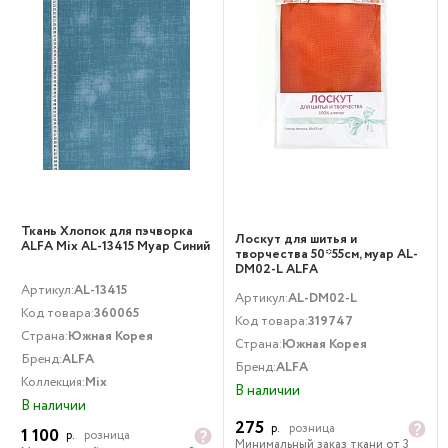
Ткань Хлопок для пэчворка
Лоскут для шитья и
ALFA Mix AL-13415 Муар Синий
творчества 50*55см, муар AL-
DM02-L ALFA
Артикул:
AL-13415
Артикул:
AL-DM02-L
Код товара:
360065
Код товара:
319747
Страна:
Южная Корея
Страна:
Южная Корея
Бренд:
ALFA
Бренд:
ALFA
Коллекция:
Mix
В наличии
В наличии
275
р.
розница
1 100
р.
розница
Минимальный заказ ткани от 3