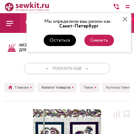
0
Мы определили ваш регион как:
Санкт-Петербург
Остаться
Сменить
АКСЕССУАРЫ
ТКАНИ
НИТКИ
НОЖ
ДЛЯ ШИТЬЯ
ПОКАЗАТЬ ЕЩЕ
Главная
Каталог товаров
Ткани
Купоны (панел