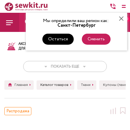
0
Мы определили ваш регион как:
Санкт-Петербург
Остаться
Сменить
АКСЕССУАРЫ
ТКАНИ
НИТКИ
НОЖ
ДЛЯ ШИТЬЯ
ПОКАЗАТЬ ЕЩЕ
Главная
Каталог товаров
Ткани
Купоны (панел
Распродажа