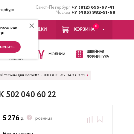
Санкт-Петербург
+7 (812) 655-67-41
тербург
Москва
+7 (495) 982-51-68
0
ион как:
ЗАКЛАДКИ
КОРЗИНА
рг
менить
ИГЛЫ ДЛЯ
ШВЕЙНАЯ
ШВЕЙНЫХ
МОЛНИИ
ФУРНИТУРА
МАШИН
ой тесьмы для Bernette FUNLOCK 502 040 60 22
 502 040 60 22
5 276
р.
розница
Нет в наличии