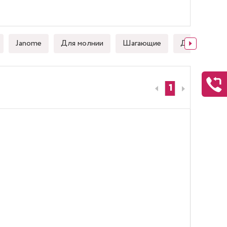
Janome
Для молнии
Шагающие
Для стежки
1