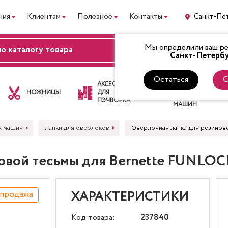
ния
Клиентам
Полезное
Контакты
Санкт-Пе
Мы определили ваш рег
ВХОД
Санкт-Петербу
Остаться
С
ЛАПКИ
АКСЕССУАРЫ
ДЛЯ
НОЖНИЦЫ
ДЛЯ
ШВЕЙНЫХ
ПЭЧВОРКА
МАШИН
х машин
Лапки для оверлоков
Оверлочная лапка для резинов
овой тесьмы для Bernette FUNLOCK
спродажа
ХАРАКТЕРИСТИКИ
Код товара:
237840