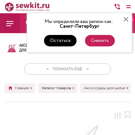
0
Мы определили ваш регион как:
Санкт-Петербург
Остаться
Сменить
АКСЕССУАРЫ
ТКАНИ
НИТКИ
НОЖ
ДЛЯ ШИТЬЯ
ПОКАЗАТЬ ЕЩЕ
Главная
Каталог товаров
Аксессуары для шитья