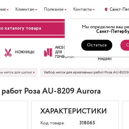
ния
Клиентам
Полезное
Контакты
Санкт-Пе
Мы определили ваш рег
ВХОД
Санкт-Петербу
Остаться
С
ЛАПКИ
АКСЕССУАРЫ
ДЛЯ
НОЖНИЦЫ
ДЛЯ
ШВЕЙНЫХ
ПЭЧВОРКА
МАШИН
ы ниток для шитья
Набор ниток для креативных работ Роза AU-8209
 работ Роза AU-8209 Aurora
ХАРАКТЕРИСТИКИ
Код товара:
318065