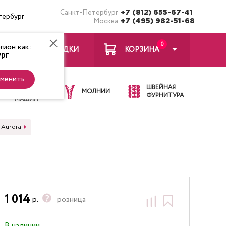
Санкт-Петербург
+7 (812) 655-67-41
тербург
Москва
+7 (495) 982-51-68
0
ион как:
ЗАКЛАДКИ
КОРЗИНА
рг
менить
ИГЛЫ ДЛЯ
ШВЕЙНАЯ
ШВЕЙНЫХ
МОЛНИИ
ФУРНИТУРА
МАШИН
 Aurora
1 014
р.
розница
В наличии