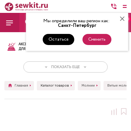
0
Мы определили ваш регион как:
Санкт-Петербург
Остаться
Сменить
АКСЕССУАРЫ
ТКАНИ
НИТКИ
НОЖ
ДЛЯ ШИТЬЯ
ПОКАЗАТЬ ЕЩЕ
Главная
Каталог товаров
Молнии
Витые молни