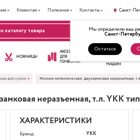
ния
Клиентам
Полезное
Контакты
Санкт-Пе
Мы определили ваш рег
ВХОД
Санкт-Петербу
Остаться
С
ЛАПКИ
АКСЕССУАРЫ
ДЛЯ
НОЖНИЦЫ
ДЛЯ
ШВЕЙНЫХ
ПЭЧВОРКА
МАШИН
нии для сумок
Молния металлическая, двухзамковая неразъемная, т.л.
мковая неразъемная, т.л. YKK тип 
ХАРАКТЕРИСТИКИ
YKK
Бренд: