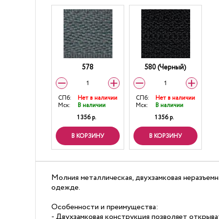
578
580 (Черный)
СПб:
Нет в наличии
СПб:
Нет в наличии
Мск:
В наличии
Мск:
В наличии
1 356 р.
1 356 р.
В КОРЗИНУ
В КОРЗИНУ
Молния металлическая, двухзамковая неразъемная
одежде.
Особенности и преимущества:
- Двухзамковая конструкция позволяет открыва