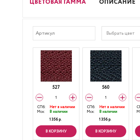
ЦВЕТОВАЯ ГАММА
ОПИСАНИЕ
Выбрать цвет
527
560
СПб:
Нет в наличии
СПб:
Нет в наличии
С
Мск:
В наличии
Мск:
В наличии
М
1 356 р.
1 356 р.
В КОРЗИНУ
В КОРЗИНУ