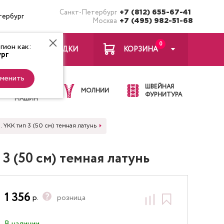
Санкт-Петербург
+7 (812) 655-67-41
тербург
Москва
+7 (495) 982-51-68
0
ион как:
ЗАКЛАДКИ
КОРЗИНА
рг
менить
ИГЛЫ ДЛЯ
ШВЕЙНАЯ
ШВЕЙНЫХ
МОЛНИИ
ФУРНИТУРА
МАШИН
 YKK тип 3 (50 см) темная латунь
3 (50 см) темная латунь
1 356
р.
розница
В наличии