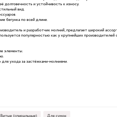
её долговечность и устойчивость к износу.
стильный вид.
ссуаров.
ие бегунка по всей длине.
оизводитель и разработчик молний, предлагает широкий ассорт
пользуется популярностью как у крупнейших производителей о
ие элементы.
ью.
 для ухода за застёжками-молниями.
Витые (спиральные)
Для сумок