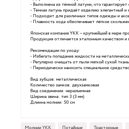
- Выполнена из тёмной латуни, что гарантирует 
- Тёмная латунь придаёт изделию элегантный и 
- Подходит для различных типов одежды и аксе
- Плавность хода обеспечивает лёгкое скольжен
Японская компания YKK – крупнейший в мире пр
Продукция отличается эталонным качеством и 
Рекомендации по уходу:
- Избегать попадания жидкости на металлическ
- Регулярно очищать от пыли мягкой сухой ткан
- Периодически наносить специальное средство
Вид зубцов: металлическая
Количество замков: двухзамковая
Вид соединения: неразъемная
Ширина звена: тип 3 (3 мм)
Длинна молнии: 50 см
Молнии YKK
Потайные
Тракторные