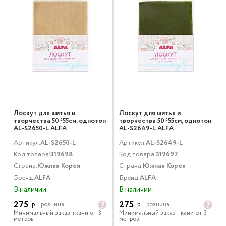
Лоскут для шитья и
Лоскут для шитья и
творчества 50*55см, однотон
творчества 50*55см, однотон
AL-S2650-L ALFA
AL-S2649-L ALFA
Артикул:
AL-S2650-L
Артикул:
AL-S2649-L
Код товара:
319698
Код товара:
319697
Страна:
Южная Корея
Страна:
Южная Корея
Бренд:
ALFA
Бренд:
ALFA
В наличии
В наличии
275
275
р.
розница
р.
розница
Минимальный заказ ткани от 3
Минимальный заказ ткани от 3
метров
метров