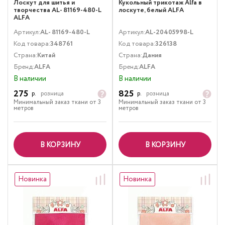
Лоскут для шитья и
Кукольный трикотаж Alfa в
творчества AL- 81169-480-L
лоскуте, белый ALFA
ALFA
Артикул:
AL- 81169-480-L
Артикул:
AL-20405998-L
Код товара:
348761
Код товара:
326138
Страна:
Китай
Страна:
Дания
Бренд:
ALFA
Бренд:
ALFA
В наличии
В наличии
275
825
р.
розница
р.
розница
Минимальный заказ ткани от 3
Минимальный заказ ткани от 3
метров
метров
В КОРЗИНУ
В КОРЗИНУ
Новинка
Новинка