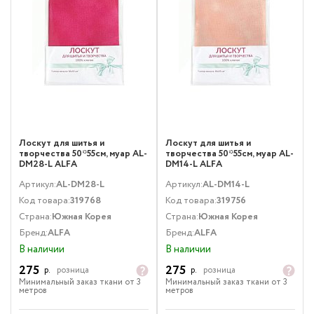
Лоскут для шитья и
Лоскут для шитья и
творчества 50*55см, муар AL-
творчества 50*55см, муар AL-
DM28-L ALFA
DM14-L ALFA
Артикул:
AL-DM28-L
Артикул:
AL-DM14-L
Код товара:
319768
Код товара:
319756
Страна:
Южная Корея
Страна:
Южная Корея
Бренд:
ALFA
Бренд:
ALFA
В наличии
В наличии
275
275
р.
розница
р.
розница
Минимальный заказ ткани от 3
Минимальный заказ ткани от 3
метров
метров