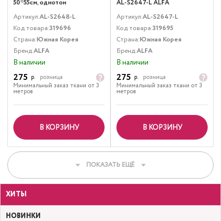
50*55см, однотон
AL-S2647-L ALFA
Артикул:
AL-S2648-L
Артикул:
AL-S2647-L
Код товара:
319696
Код товара:
319695
Страна:
Южная Корея
Страна:
Южная Корея
Бренд:
ALFA
Бренд:
ALFA
В наличии
В наличии
275
275
р.
розница
р.
розница
Минимальный заказ ткани от 3
Минимальный заказ ткани от 3
метров
метров
В КОРЗИНУ
В КОРЗИНУ
ПОКАЗАТЬ ЕЩЁ
ХИТЫ
НОВИНКИ