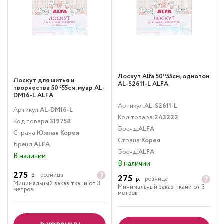
Лоскут Alfa 50*55см, однотон
Лоскут для шитья и
AL-S2611-L ALFA
творчества 50*55см, муар AL-
DM16-L ALFA
Артикул:
AL-S2611-L
Артикул:
AL-DM16-L
Код товара:
243222
Код товара:
319758
Бренд:
ALFA
Страна:
Южная Корея
Страна:
Корея
Бренд:
ALFA
Бренд:
ALFA
В наличии
В наличии
275
р.
розница
275
р.
розница
Минимальный заказ ткани от 3
Минимальный заказ ткани от 3
метров
метров