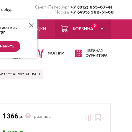
Санкт-Петербург
+7 (812) 655-67-41
тербург
Москва
+7 (495) 982-51-68
0
ион как:
ЗАКЛАДКИ
КОРЗИНА
рг
менить
ИГЛЫ ДЛЯ
ШВЕЙНАЯ
ШВЕЙНЫХ
МОЛНИИ
ФУРНИТУРА
МАШИН
ая "М" Aurora AU-156
1 366
р.
розница
В наличии