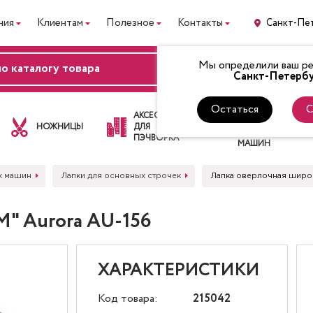
ния
Клиентам
Полезное
Контакты
Санкт-Пе
Мы определили ваш рег
ВХОД
Санкт-Петербу
Остаться
С
ЛАПКИ
АКСЕССУАРЫ
ДЛЯ
НОЖНИЦЫ
ДЛЯ
ШВЕЙНЫХ
ПЭЧВОРКА
МАШИН
х машин
Лапки для основных строчек
Лапка оверлочная широк
М" Aurora AU-156
ХАРАКТЕРИСТИКИ
Код товара:
215042