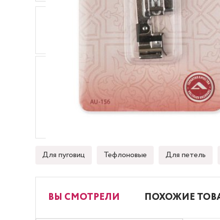
ОПИСАНИЕ
ХАРАКТЕРИСТИКИ
Лапка используется для краеобметочных строч
Лапка имеет направляющую для ткани, за счет 
Идеально подходит для средних или тяжелых тка
Для пуговиц
Тефлоновые
Для петель
ВЫ СМОТРЕЛИ
ПОХОЖИЕ ТОВ