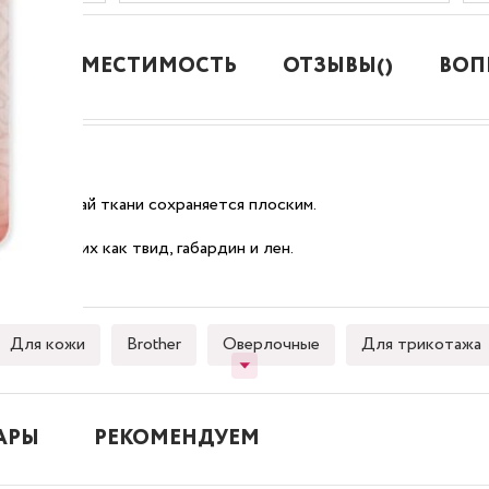
СОВМЕСТИМОСТЬ
ОТЗЫВЫ()
ВОП
ек.
которой край ткани сохраняется плоским.
ней, таких как твид, габардин и лен.
Для кожи
Brother
Оверлочные
Для трикотажа
АРЫ
РЕКОМЕНДУЕМ