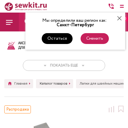
0
Мы определили ваш регион как:
Санкт-Петербург
Остаться
Сменить
АКСЕССУАРЫ
ТКАНИ
НИТКИ
НОЖ
ДЛЯ ШИТЬЯ
ПОКАЗАТЬ ЕЩЕ
Главная
Каталог товаров
Лапки для швейных машин
Распродажа