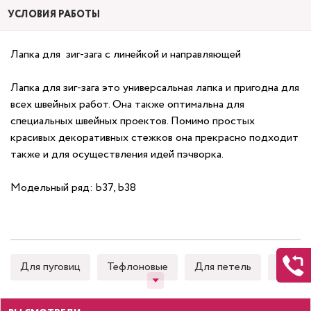
УСЛОВИЯ РАБОТЫ
Лапка для зиг-зага с линейкой и направляющей
Лапка для зиг-зага это универсальная лапка и пригодна для
всех швейных работ. Она также оптимальна для
специальных швейных проектов. Помимо простых
красивых декоративных стежков она прекрасно подходит
также и для осуществления идей пэчворка.
Модельный ряд: b37, b38
Для пуговиц
Тефлоновые
Для петель
Для к