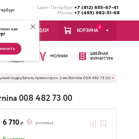
Санкт-Петербург
+7 (812) 655-67-41
тербург
Москва
+7 (495) 982-51-68
0
ион как:
ЗАКЛАДКИ
КОРЗИНА
рг
менить
ИГЛЫ ДЛЯ
ШВЕЙНАЯ
ШВЕЙНЫХ
МОЛНИИ
ФУРНИТУРА
МАШИН
 узкий подрубатель прямостроч. 2 мм Bernina 008 482 73 00
nina 008 482 73 00
6 710
р.
розница
В наличии