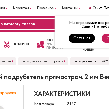
ния
Клиентам
Полезное
Контакты
Санкт-Пе
Мы определили ваш рег
ВХОД
Санкт-Петербу
Остаться
С
ЛАПКИ
АКСЕССУАРЫ
ДЛЯ
НОЖНИЦЫ
ДЛЯ
ШВЕЙНЫХ
ПЭЧВОРКА
МАШИН
х машин
Лапки для основных строчек
Лапка для шв. маш. №62
 подрубатель прямостроч. 2 мм Ber
спродажа
ХАРАКТЕРИСТИКИ
Код товара:
8147