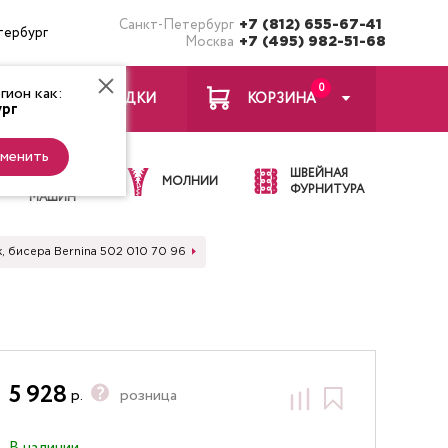
Санкт-Петербург
+7 (812) 655-67-41
тербург
Москва
+7 (495) 982-51-68
0
ион как:
ЗАКЛАДКИ
КОРЗИНА
рг
менить
ИГЛЫ ДЛЯ
ШВЕЙНАЯ
ШВЕЙНЫХ
МОЛНИИ
ФУРНИТУРА
МАШИН
, бисера Bernina 502 010 70 96
5 928
р.
розница
В наличии