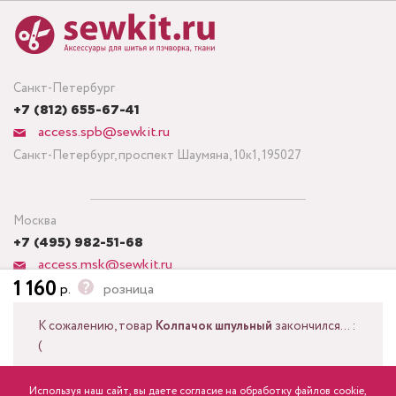
Санкт-Петербург
+7 (812) 655-67-41
access.spb@sewkit.ru
Санкт-Петербург, проспект Шаумяна, 10к1, 195027
Москва
+7 (495) 982-51-68
access.msk@sewkit.ru
1 160
р.
розница
Москва, Кронштадтский бульвар, дом 7, строение 6, офис 143,
125212
К сожалению, товар
Колпачок шпульный
закончился... :
(
Посмотреть другие актуальные товары из той же серии
Используя наш сайт, вы даете согласие на обработку файлов cookie,
ПОДПИСАТЬСЯ НА НОВОСТИ