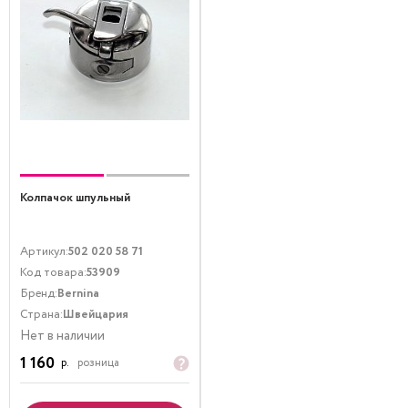
Колпачок шпульный
Артикул:
502 020 58 71
Код товара:
53909
Бренд:
Bernina
Страна:
Швейцария
Нет в наличии
1 160
р.
розница