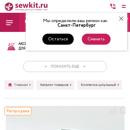
0
Мы определили ваш регион как:
Санкт-Петербург
Остаться
Сменить
АКСЕССУАРЫ
ТКАНИ
НИТКИ
НОЖ
ДЛЯ ШИТЬЯ
ПОКАЗАТЬ ЕЩЕ
Главная
Каталог товаров
Колпачок шпульный
Распродажа