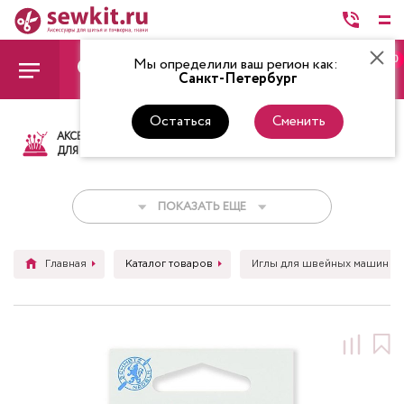
0
Мы определили ваш регион как:
Санкт-Петербург
Остаться
Сменить
АКСЕССУАРЫ
ТКАНИ
НИТКИ
НОЖ
ДЛЯ ШИТЬЯ
ПОКАЗАТЬ ЕЩЕ
Главная
Каталог товаров
Иглы для швейных машин